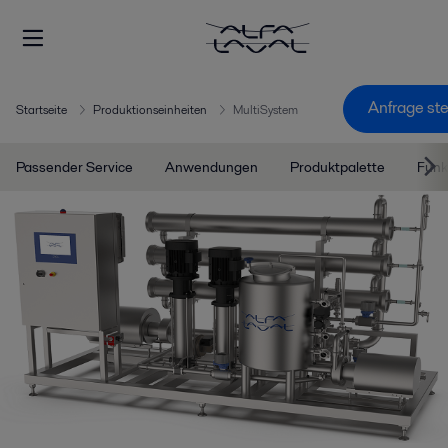
Anfrage ste
Startseite
Produktionseinheiten
MultiSystem
Passender Service
Anwendungen
Produktpalette
Funk